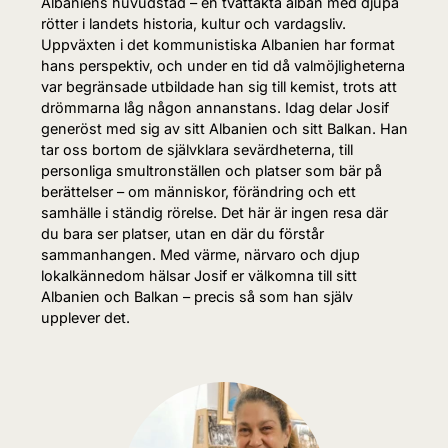
Albaniens huvudstad – en tvättäkta alban med djupa
rötter i landets historia, kultur och vardagsliv.
Uppväxten i det kommunistiska Albanien har format
hans perspektiv, och under en tid då valmöjligheterna
var begränsade utbildade han sig till kemist, trots att
drömmarna låg någon annanstans. Idag delar Josif
generöst med sig av sitt Albanien och sitt Balkan. Han
tar oss bortom de självklara sevärdheterna, till
personliga smultronställen och platser som bär på
berättelser – om människor, förändring och ett
samhälle i ständig rörelse. Det här är ingen resa där
du bara ser platser, utan en där du förstår
sammanhangen. Med värme, närvaro och djup
lokalkännedom hälsar Josif er välkomna till sitt
Albanien och Balkan – precis så som han själv
upplever det.