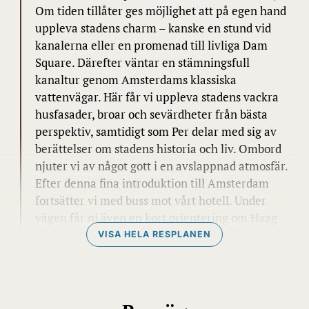
Om tiden tillåter ges möjlighet att på egen hand
uppleva stadens charm – kanske en stund vid
kanalerna eller en promenad till livliga Dam
Square. Därefter väntar en stämningsfull
kanaltur genom Amsterdams klassiska
vattenvägar. Här får vi uppleva stadens vackra
husfasader, broar och sevärdheter från bästa
perspektiv, samtidigt som Per delar med sig av
berättelser om stadens historia och liv. Ombord
njuter vi av något gott i en avslappnad atmosfär.
Efter denna fina introduktion till Amsterdam
fortsätter vi med buss mot vårt hotell. Under
vägen får ni även en kort orientering om Haag
innan vi checkar in under kvällen.
VISA HELA RESPLANEN
DAG 2
Haag, historia & konst i världsklass