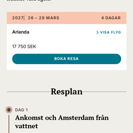
2027
26 – 29 MARS
4 DAGAR
Arlanda
VISA FLYG
Arlanda - Amsterdam
17 750 SEK
26 mars 11:30 - 13:40
Amsterdam - Arlanda
BOKA RESA
29 mars 17:40 - 19:40
Resplan
DAG 1
Ankomst och Amsterdam från
vattnet