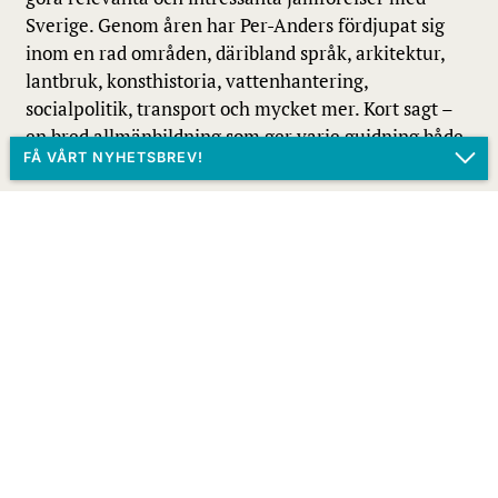
Sverige. Genom åren har Per-Anders fördjupat sig
inom en rad områden, däribland språk, arkitektur,
lantbruk, konsthistoria, vattenhantering,
socialpolitik, transport och mycket mer. Kort sagt –
en bred allmänbildning som ger varje guidning både
sammanhang och djup.
Vill du ha mer inspiration till ditt nästa äventyr? Prenumerera på
vårt nyhetsbrev.
Liknande resor
DITT NAMN
E-POSTADRESS
FÖRETAG
PRIVAT
Att skicka formuläret innebär att du samtycker till vår
personuppgiftspolicy
.