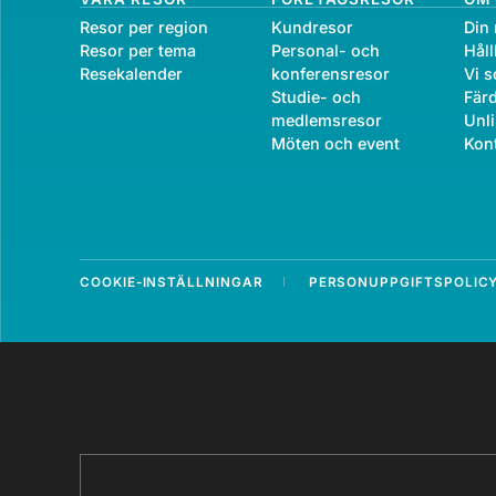
Resor per region
Kundresor
Din 
Resor per tema
Personal- och
Håll
Resekalender
konferensresor
Vi s
Studie- och
Färd
medlemsresor
Unli
Möten och event
Kon
COOKIE-INSTÄLLNINGAR
PERSONUPPGIFTSPOLIC