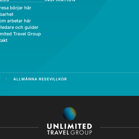
resa börjar här
barhet
om arbetar här
ledare och guider
mited Travel Group
takt
Y
ALLMÄNNA RESEVILLKOR