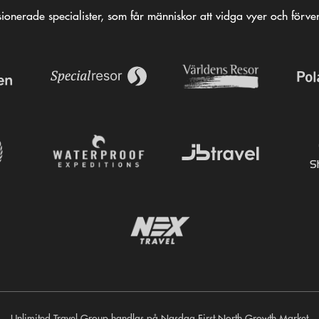
ionerade specialister, som får människor att vidga vyer och förv
Unlimited Travel Group handlas på Nasdaq First North Growth Market