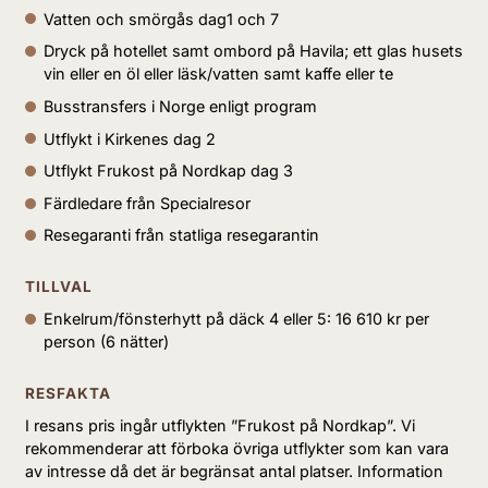
fika i caféet, bläddra i en bok eller slappna av i en
Vatten och smörgås dag1 och 7
bekväm fåtölj. På eftermiddagen anlöper vi
Dryck på hotellet samt ombord på Havila; ett glas husets
Vardö, Norges östligaste hamn, vidare längs
vin eller en öl eller läsk/vatten samt kaffe eller te
Varangerhalvön till Båtsfjord och kvällens
Busstransfers i Norge enligt program
slutmål Berlevåg.
Utflykt i Kirkenes dag 2
Utflykt Frukost på Nordkap dag 3
DAG 3
Färdledare från Specialresor
Nordkap och Tromsö
Resegaranti från statliga resegarantin
TILLVAL
Enkelrum/fönsterhytt på däck 4 eller 5: 16 610 kr per
person (6 nätter)
RESFAKTA
I resans pris ingår utflykten ”Frukost på Nordkap”. Vi
rekommenderar att förboka övriga utflykter som kan vara
av intresse då det är begränsat antal platser. Information