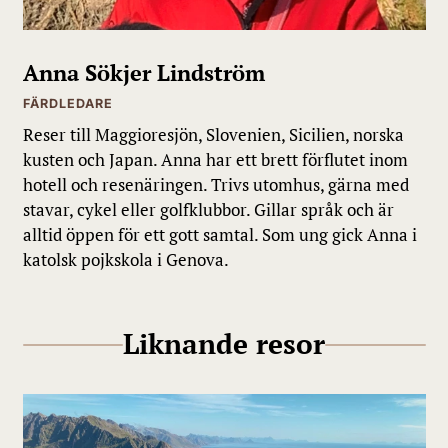
Lofoten
Anna Sökjer Lindström
FÄRDLEDARE
Reser till Maggioresjön, Slovenien, Sicilien, norska
kusten och Japan. Anna har ett brett förflutet inom
hotell och resenäringen. Trivs utomhus, gärna med
stavar, cykel eller golfklubbor. Gillar språk och är
alltid öppen för ett gott samtal. Som ung gick Anna i
katolsk pojkskola i Genova.
Dagen börjar med en riklig frukost innan vi
Liknande resor
färdas genom de
dramatiska ögrupperna
Lofoten och Vesterålen
, ett av resans mest
spektakulära avsnitt. I de grunda vattnen vid
Risøyrennan kan vi skåda sandbankarna genom
det kristallklara vattnet. Vi lägger till i