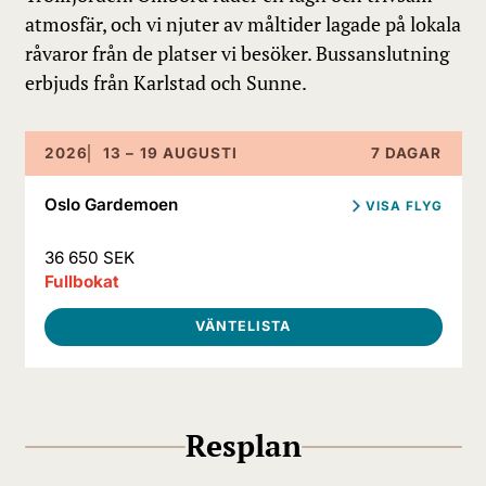
atmosfär, och vi njuter av måltider lagade på lokala
råvaror från de platser vi besöker. Bussanslutning
erbjuds från Karlstad och Sunne.
2026
13 – 19 AUGUSTI
7 DAGAR
Oslo Gardemoen
VISA FLYG
Oslo Gardemoen - Kirkenes
36 650 SEK
13 augusti 18:25 - 20:30
Fullbokat
Bergen - Oslo Gardemoen
19 augusti 18:25 - 19:15
VÄNTELISTA
Resplan