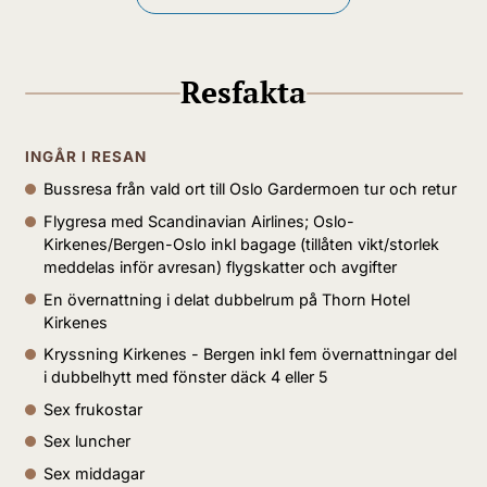
Resfakta
Efter frukost väntar en
lokal sightseeing
INGÅR I RESAN
tillsammans med vår guide. Vi njuter av utsikten
Bussresa från vald ort till Oslo Gardermoen tur och retur
från Prestefjell över Kirkenes och hamnen och
Flygresa med Scandinavian Airlines; Oslo-
gör ett besök vid den ryska gränsen. Under turen
Kirkenes/Bergen-Oslo inkl bagage (tillåten vikt/storlek
får vi veta mer om stadens historia, natur och
meddelas inför avresan) flygskatter och avgifter
vardagsliv. Turen avslutas vid kajen och vi stiger
En övernattning i delat dubbelrum på Thorn Hotel
ombord på MS Havila Castor.
Vår resa söderut
Kirkenes
börjar vid lunchtid. Längs de 250 milen till
Kryssning Kirkenes - Bergen inkl fem övernattningar del
Bergen lägger vi till i 32 hamnar. Mindre
i dubbelhytt med fönster däck 4 eller 5
samhällen besöks snabbt för lastning och
Sex frukostar
lossning, medan de större orterna bjuder på
längre uppehåll. Ombord är stämningen
Sex luncher
avslappnad – ta ett dopp i jacuzzin, njut av en
Sex middagar