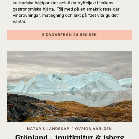
middag serveras i fartygets restaurang.
kulinariska höjdpunkter och äkta tryffeljakt i Italiens
gastronomiska hjärta. Följ med på en smakrik resa där
vinprovningar, matlagning och jakt på ”det vita guldet”
väntar.
DAG 6
Trondheim
5 DAGAR
FRÅN 24 950 SEK
NATUR & LANDSKAP
ÖVRIGA VÄRLDEN
Tidigt på morgonen anlöper vi
Trondheim,
Grönland – inuitkultur & isberg