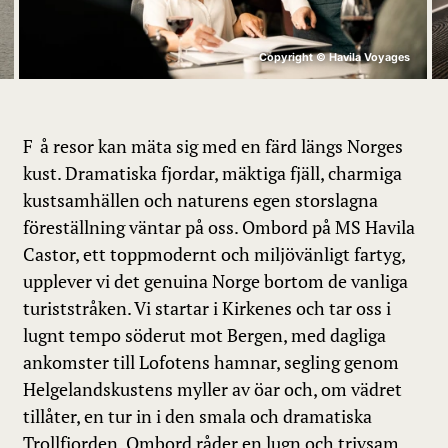
Copyright © Havila Voyages
Få resor kan mäta sig med en färd längs Norges
kust. Dramatiska fjordar, mäktiga fjäll, charmiga
kustsamhällen och naturens egen storslagna
föreställning väntar på oss. Ombord på MS Havila
Castor, ett toppmodernt och miljövänligt fartyg,
upplever vi det genuina Norge bortom de vanliga
turiststråken. Vi startar i Kirkenes och tar oss i
lugnt tempo söderut mot Bergen, med dagliga
ankomster till Lofotens hamnar, segling genom
Helgelandskustens myller av öar och, om vädret
tillåter, en tur in i den smala och dramatiska
Trollfjorden. Ombord råder en lugn och trivsam