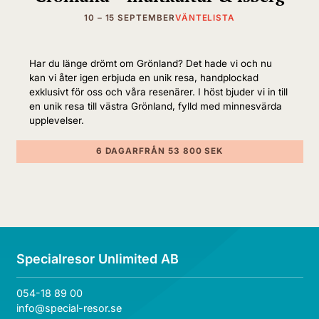
Norges första huvudstad, tidigare kallad Nidaros.
Här finns möjlighet till bussutflykt (mot tillägg)
10 – 15 SEPTEMBER
VÄNTELISTA
med stadsrundtur och besök i Nidarosdomen,
Skandinaviens största medeltida byggnad i
Har du länge drömt om Grönland? Det hade vi och nu
nygotisk stil, där tre drottningar och sju kungar
kan vi åter igen erbjuda en unik resa, handplockad
har krönts. Staden bjuder på imponerande
exklusivt för oss och våra resenärer. I höst bjuder vi in till
en unik resa till västra Grönland, fylld med minnesvärda
träbyggnader, färgrika bryggor och den vackra
upplevelser.
stadsbron från 1861. Vi fortsätter söderut genom
Trondheimsfjorden och passerar öarna
6 DAGAR
FRÅN 53 800 SEK
Munkholmen och Hitra.
På eftermiddagen gör
vi stopp i Kristiansund, känd som Norges
klippfiskhuvudstad. Vidare över öppet hav mot
Molde, ”Rosornas stad” vid Golfströmmen, och
om vi håller oss vakna till midnatt får vi skymta
Ålesund med sin unika Jugendstil. Dagen
Specialresor Unlimited AB
avrundas med en smakrik middag ombord.
054-18 89 00
info@special-resor.se