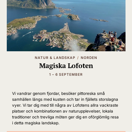
Stokmarknes, där Hurtigrutens museum är väl
värt ett besök. Fartyget seglar vidare genom det
20 kilometer långa
Raftsundet
med fjäll på över
1000 meter. Om vädret tillåter gör vi en
avstickare in i
Trollfjorden
– en helt magisk
naturupplevelse med branta klippor som reser
sig runt fartyget. Mot kvällen anlöper vi
Svolvaer, där det går att ta en kvällspromenad
NATUR & LANDSKAP
NORDEN
innan vi fortsätter till Stamsund, vid foten av
Magiska Lofoten
Lofotsväggen.
1 – 6 SEPTEMBER
Vi vandrar genom fjordar, besöker pittoreska små
DAG 5
samhällen längs med kusten och tar in fjällets storslagna
Helgelandskusten
vyer. Vi tar dig med till några av Lofotens allra vackraste
platser och kombinationen av naturupplevelser, lokala
traditioner och trevliga möten ger dig en oförglömlig resa
i detta magiska landskap.